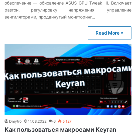
обеспечение — обновление ASUS GPU Tweak III. Включает
разгон, регулировку напряжения, управление
вентиляторами, продвинутый мониторинг…
Read More »
Dmytro
11.08.2022
6
5 127
Как пользоваться макросами Keyran