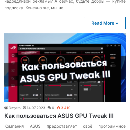
надоедливой рекламы? А сейчас, будьте добры — купите
подписку. Конечно же, мы не…
Read More »
Dmytro
14.07.2023
0
3 419
Как пользоваться ASUS GPU Tweak III
Компания ASUS предоставляет своё программное