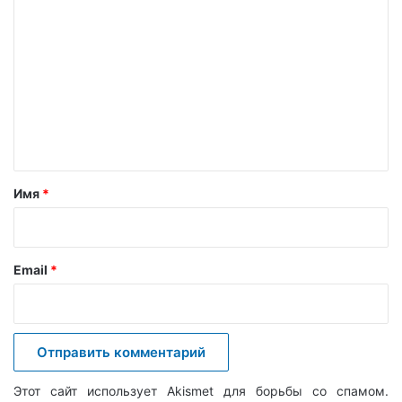
о
м
м
е
н
т
а
Имя
*
р
и
й
Email
*
*
Этот сайт использует Akismet для борьбы со спамом.