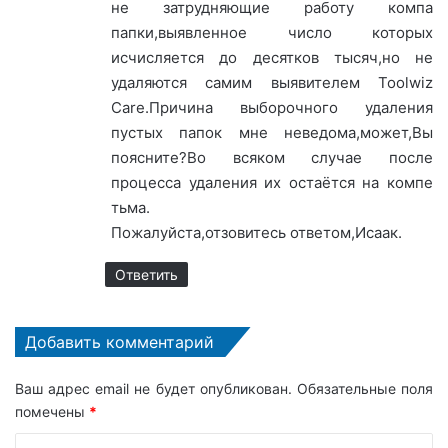
не затрудняющие работу компа
папки,выявленное число которых
исчисляется до десятков тысяч,но не
удаляются самим выявителем Toolwiz
Care.Причина выборочного удаления
пустых папок мне неведома,может,Вы
поясните?Во всяком случае после
процесса удаления их остаётся на компе
тьма.
Пожалуйста,отзовитесь ответом,Исаак.
Ответить
Добавить комментарий
Ваш адрес email не будет опубликован.
Обязательные поля
помечены
*
К