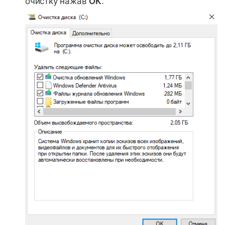
очистку нажав
ОК
.