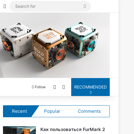
Mastodon
Log In
Search
for
Switch skin
Search for
RECOMMENDED
Follow
Recent
Popular
Comments
Как пользоваться FurMark 2