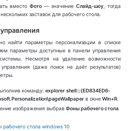
ать вместо
Фото
— значение
Слайд-шоу
, тогда
нескольких заставок для рабочего стола.
 управления
но найти параметры персонализации в списке
ием параметры доступные в панели управления
системы. Несмотря на удаление возможности
управления (даже поиск не даёт результатов)
етры.
выполнив команду:
explorer shell:::{ED834ED6-
oft.Personalization\pageWallpaper
в окне
Win+R
.
жение изображения выбрав
Фоны рабочего стола