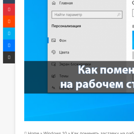
Pinterest
Reddit
Skype
Messenger
Share via Email
Home
»
Windows 10
»
Как поменять заставку на ра