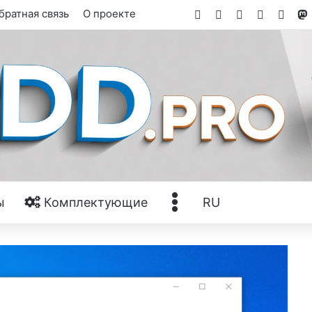
Facebook
X
YouTube
Tumblr
RSS
братная связь
О проекте
Ещё
ы
Комплектующие
RU