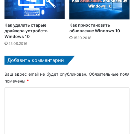
Как удалить старые
Как приостановить
драйвера устройств
обновление Windows 10
Windows 10
15.10.2018
25.08.2016
Добавить комментарий
Ваш адрес email не будет опубликован.
Обязательные поля
помечены
*
К
о
м
м
е