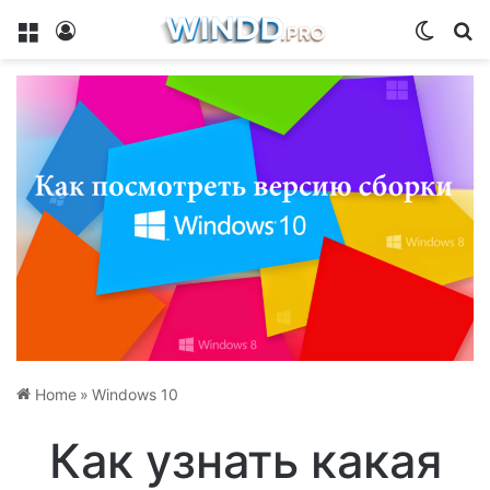
Menu
Log In
Switch
Se
Home
»
Windows 10
Как узнать какая