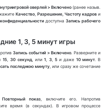
Внутриигровой оверлей > Включено
(ранее назыв.
укажите
Качество
,
Разрешение, Частоту кадров
и
 конфиденциальности
доступна
Запись рабочего
дние 1, 3, 5 минут игры
ротив
Запись событий > Включено
. Разверните и
я
15
,
30
секунд
, или
1
,
3
,
5
и даже
10 минут
. В
сать последнюю минуту
, или сразу же сочетание
я
Повторный показ
, включите его. Напротив
те время (в секундах). В игровом процессе