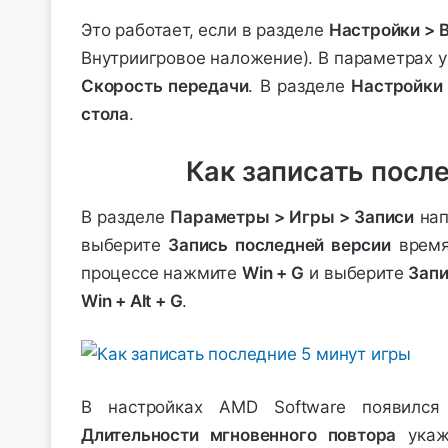
Это работает, если в разделе
Настройки > 
Внутриигровое наложение). В параметрах 
Скорость передачи
. В разделе
Настройки
стола
.
Как записать после
В разделе
Параметры > Игры > Записи
нап
выберите
Запись последней версии
врем
процессе нажмите
Win + G
и выберите
Запи
Win + Alt + G
.
В настройках AMD Software появилс
Длительности мгновенного повтора
укажи