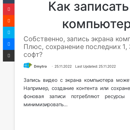
Как записать
Pinterest
Reddit
компьютер
Skype
Собственно, запись экрана ком
Messenger
Плюс, сохранение последних 1, 
Share via Email
софт?
Dmytro
25.11.2022
Last Updated: 25.11.2022
Запись видео с экрана компьютера може
Например, создание контента или сохране
фоновая записи потребляют ресурсы
минимизировать…