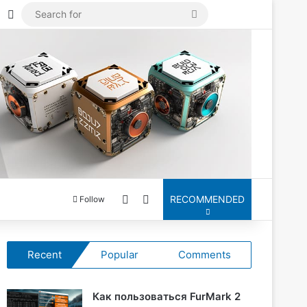
Mastodon
Log In
Search
for
Switch skin
Search for
RECOMMENDED
Follow
Recent
Popular
Comments
Как пользоваться FurMark 2