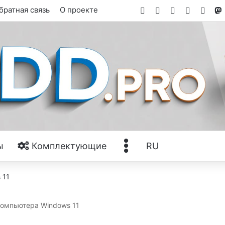
Facebook
X
YouTube
Tumblr
RSS
братная связь
О проекте
Ещё
ы
Комплектующие
RU
компьютера Windows 11