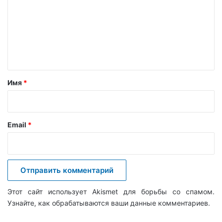
м
м
е
н
т
а
Имя
*
р
и
й
Email
*
*
Этот сайт использует Akismet для борьбы со спамом.
Узнайте, как обрабатываются ваши данные комментариев
.