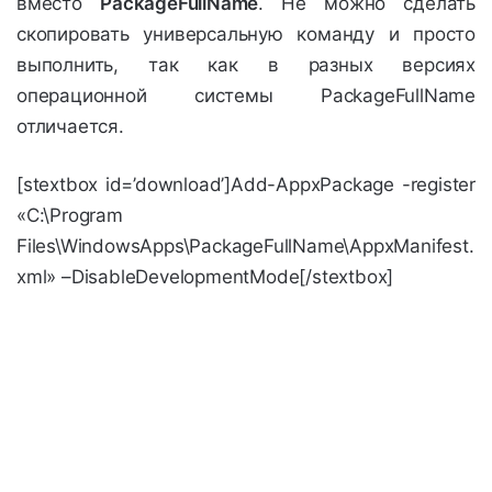
вместо
PackageFullName
. Не можно сделать
скопировать универсальную команду и просто
выполнить, так как в разных версиях
операционной системы PackageFullName
отличается.
[stextbox id=’download’]Add-AppxPackage -register
«C:\Program
Files\WindowsApps\PackageFullName\AppxManifest.
xml» –DisableDevelopmentMode[/stextbox]