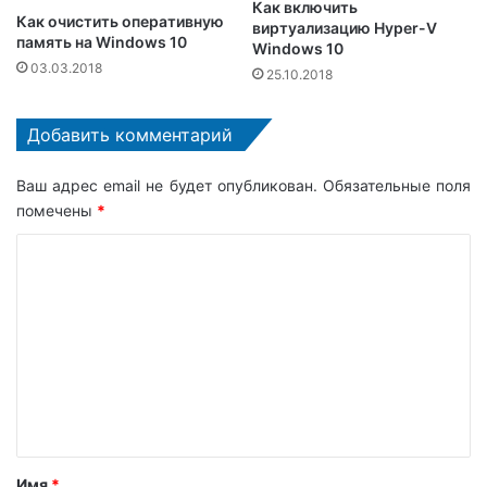
Как включить
Как очистить оперативную
виртуализацию Hyper-V
память на Windows 10
Windows 10
03.03.2018
25.10.2018
Добавить комментарий
Ваш адрес email не будет опубликован.
Обязательные поля
помечены
*
К
о
м
м
е
н
т
а
Имя
*