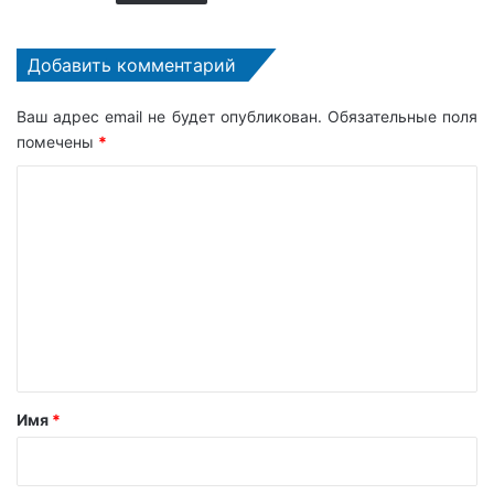
Добавить комментарий
Ваш адрес email не будет опубликован.
Обязательные поля
помечены
*
К
о
м
м
е
н
т
а
Имя
*
р
и