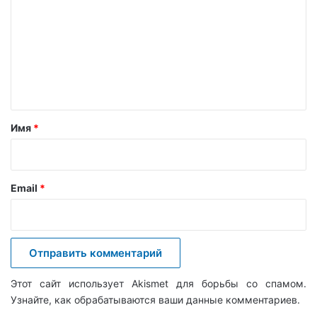
м
м
е
н
т
а
Имя
*
р
и
й
Email
*
*
Этот сайт использует Akismet для борьбы со спамом.
Узнайте, как обрабатываются ваши данные комментариев
.