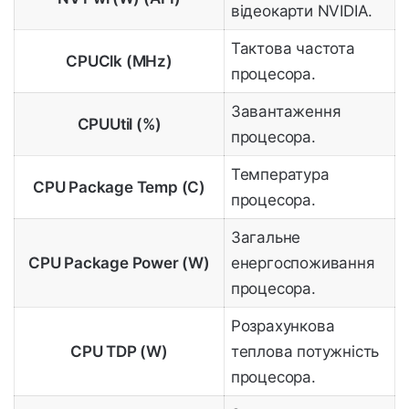
відеокарти NVIDIA.
Тактова частота
CPUClk (MHz)
процесора.
Завантаження
CPUUtil (%)
процесора.
Температура
CPU Package Temp (C)
процесора.
Загальне
CPU Package Power (W)
енергоспоживання
процесора.
Розрахункова
CPU TDP (W)
теплова потужність
процесора.