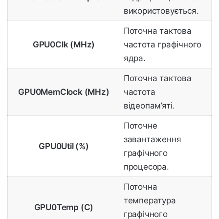
використовується.
Поточна тактова
GPU0Clk (MHz)
частота графічного
ядра.
Поточна тактова
GPU0MemClock (MHz)
частота
відеопам’яті.
Поточне
завантаження
GPU0Util (%)
графічного
процесора.
Поточна
температура
GPU0Temp (C)
графічного