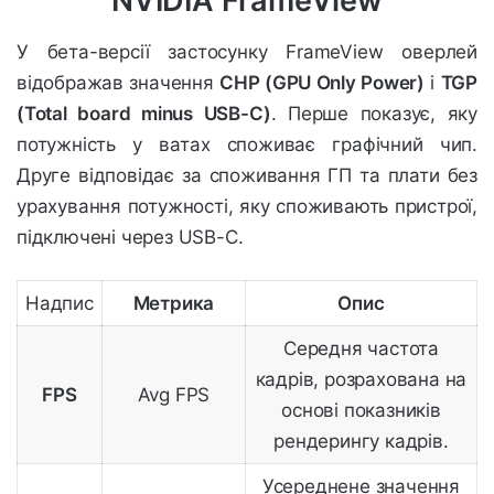
NVIDIA FrameView
У бета-версії застосунку FrameView оверлей
відображав значення
CHP (GPU Only Power)
і
TGP
(Total board minus USB-C)
. Перше показує, яку
потужність у ватах споживає графічний чип.
Друге відповідає за споживання ГП та плати без
урахування потужності, яку споживають пристрої,
підключені через USB-C.
Надпис
Метрика
Опис
Середня частота
кадрів, розрахована на
FPS
Avg FPS
основі показників
рендерингу кадрів.
Усереднене значення