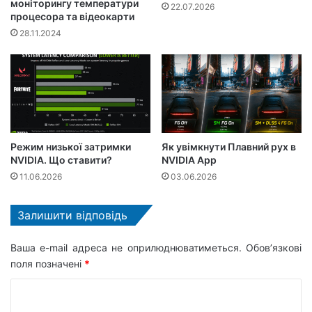
моніторингу температури
22.07.2026
процесора та відеокарти
28.11.2024
Режим низької затримки
Як увімкнути Плавний рух в
NVIDIA. Що ставити?
NVIDIA App
11.06.2026
03.06.2026
Залишити відповідь
Ваша e-mail адреса не оприлюднюватиметься.
Обов’язкові
поля позначені
*
К
о