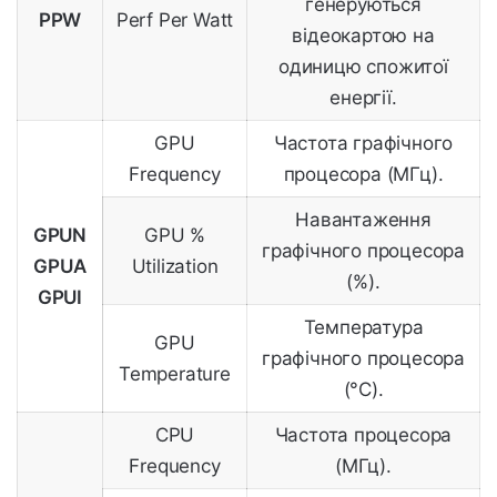
генеруються
PPW
Perf Per Watt
відеокартою на
одиницю спожитої
енергії.
GPU
Частота графічного
Frequency
процесора (МГц).
Навантаження
GPUN
GPU %
графічного процесора
GPUA
Utilization
(%).
GPUI
Температура
GPU
графічного процесора
Temperature
(°C).
CPU
Частота процесора
Frequency
(МГц).