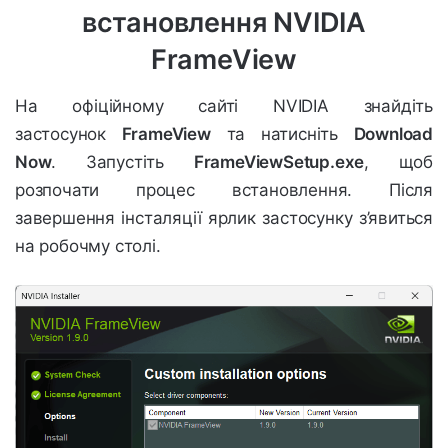
встановлення NVIDIA
FrameView
На офіційному сайті NVIDIA знайдіть
застосунок
FrameView
та натисніть
Download
Now
.
Запустіть
FrameViewSetup.exe
, щоб
розпочати процес встановлення. Після
завершення інсталяції ярлик застосунку з’явиться
на робочму столі.