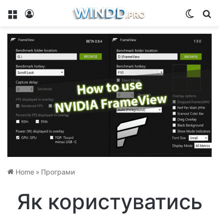
Menu
Log In
Switch
Se
Home
»
Програми
Як користуватись