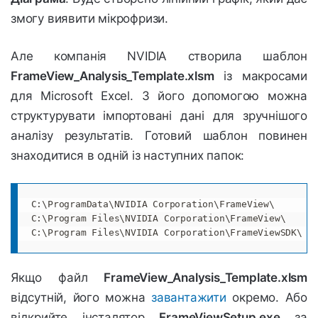
змогу виявити мікрофризи.
Але компанія NVIDIA створила шаблон
FrameView_Analysis_Template.xlsm
із макросами
для Microsoft Excel. З його допомогою можна
структурувати імпортовані дані для зручнішого
аналізу результатів. Готовий шаблон повинен
знаходитися в одній із наступних папок:
C:\ProgramData\NVIDIA Corporation\FrameView\

C:\Program Files\NVIDIA Corporation\FrameView\

C:\Program Files\NVIDIA Corporation\FrameViewSDK\
Якщо файл
FrameView_Analysis_Template.xlsm
відсутній, його можна
завантажити
окремо. Або
відкрийте інсталятор
FrameViewSetup.exe
за