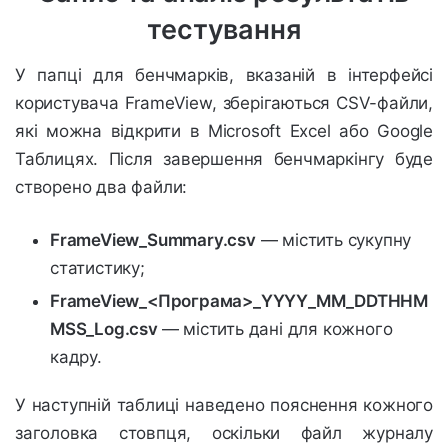
тестування
У папці для бенчмарків, вказаній в інтерфейсі
користувача FrameView, зберігаються CSV-файли,
які можна відкрити в Microsoft Excel або Google
Таблицях. Після завершення бенчмаркінгу буде
створено два файли:
FrameView_Summary.csv
— містить сукупну
статистику;
FrameView_<Програма>_YYYY_MM_DDTHHM
MSS_Log.csv
— містить дані для кожного
кадру.
У наступній таблиці наведено пояснення кожного
заголовка стовпця, оскільки файл журналу