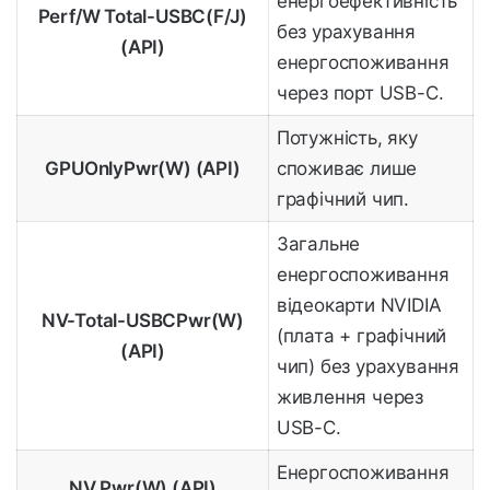
енергоефективність
Perf/W Total-USBC(F/J)
без урахування
(API)
енергоспоживання
через порт USB-C.
Потужність, яку
GPUOnlyPwr(W) (API)
споживає лише
графічний чип.
Загальне
енергоспоживання
відеокарти NVIDIA
NV-Total-USBCPwr(W)
(плата + графічний
(API)
чип) без урахування
живлення через
USB-C.
Енергоспоживання
NV Pwr(W) (API)