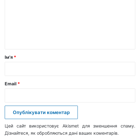
м
е
н
т
а
р
Ім'я
*
*
Email
*
Цей сайт використовує Akismet для зменшення спаму.
Дізнайтеся, як обробляються дані ваших коментарів.