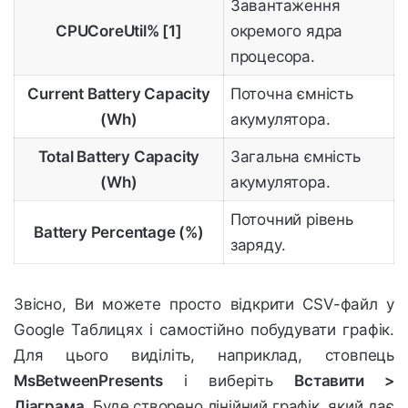
Завантаження
CPUCoreUtil% [1]
окремого ядра
процесора.
Current Battery Capacity
Поточна ємність
(Wh)
акумулятора.
Total Battery Capacity
Загальна ємність
(Wh)
акумулятора.
Поточний рівень
Battery Percentage (%)
заряду.
Звісно, Ви можете просто відкрити CSV-файл у
Google Таблицях і самостійно побудувати графік.
Для цього виділіть, наприклад, стовпець
MsBetweenPresents
і виберіть
Вставити >
Діаграма
. Буде створено лінійний графік, який дає