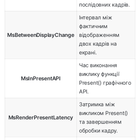
послідовних кадрів.
Інтервал між
фактичним
MsBetweenDisplayChange
відображенням
двох кадрів на
екрані.
Час виконання
виклику функції
MsInPresentAPI
Present() графічного
API.
Затримка між
викликом Present()
MsRenderPresentLatency
та завершенням
обробки кадру.