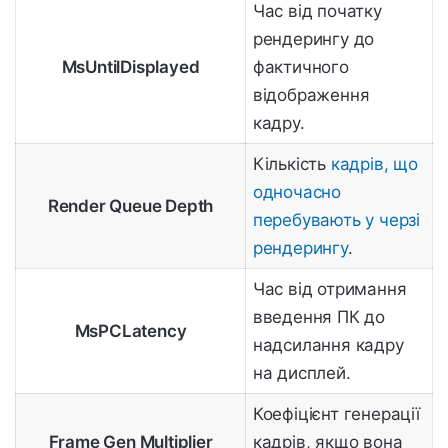
Час від початку
рендерингу до
MsUntilDisplayed
фактичного
відображення
кадру.
Кількість
кадрів, що
одночасно
Render Queue Depth
перебувають у черзі
рендерингу
.
Час від отримання
введення ПК до
MsPCLatency
надсилання кадру
на дисплей.
Коефіцієнт генерації
Frame Gen Multiplier
кадрів, якщо вона