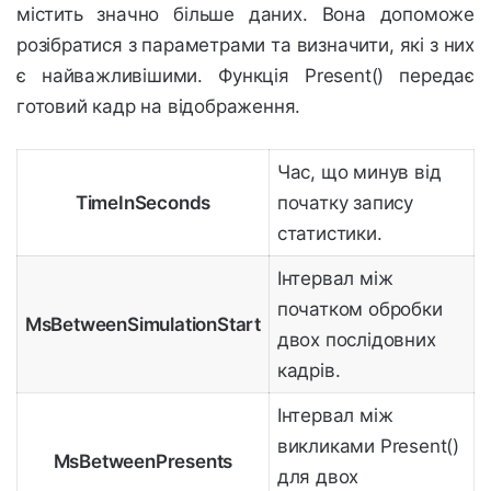
містить значно більше даних. Вона допоможе
розібратися з параметрами та визначити, які з них
є найважливішими. Функція Present() передає
готовий кадр на відображення.
Час, що минув від
TimeInSeconds
початку запису
статистики.
Інтервал між
початком обробки
MsBetweenSimulationStart
двох послідовних
кадрів.
Інтервал між
викликами Present()
MsBetweenPresents
для двох