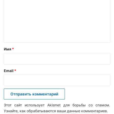
о
м
м
е
н
т
а
Имя
*
р
и
й
Email
*
*
Этот сайт использует Akismet для борьбы со спамом.
Узнайте, как обрабатываются ваши данные комментариев
.