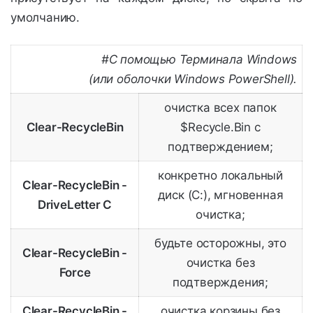
умолчанию.
#С помощью Терминала Windows
(или оболочки Windows PowerShell).
очистка всех папок
Clear-RecycleBin
$Recycle.Bin с
подтверждением;
конкретно локальный
Clear-RecycleBin -
диск (С:), мгновенная
DriveLetter C
очистка;
будьте осторожны, это
Clear-RecycleBin -
очистка без
Force
подтверждения;
Clear-RecycleBin -
очистка корзины без