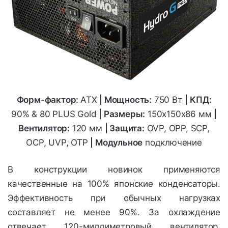
Форм-фактор:
ATX
|
Мощность:
750 Вт
|
КПД:
90% & 80 PLUS Gold
| Размеры:
150х150х86
мм
|
Вентилятор:
120 мм
| Защита:
OVP, OPP, SCP,
OCP, UVP, OTP
| Модульное
подключение
В конструкции новинок применяются
качественные на 100% японские конденсаторы.
Эффективность при обычных нагрузках
составляет не менее 90%. За охлаждение
отвечает 120-миллиметровый вентилятор.