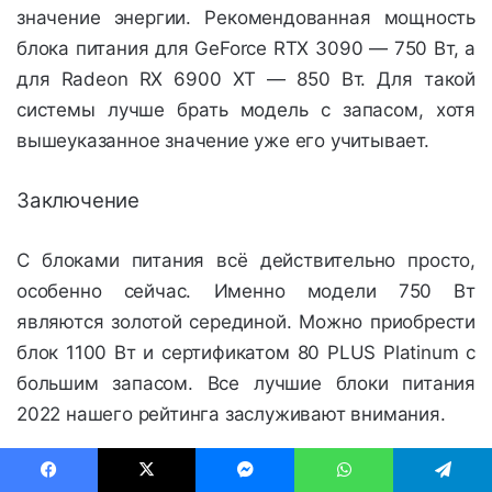
значение энергии. Рекомендованная мощность
блока питания для GeForce RTX 3090 — 750 Вт, а
для Radeon RX 6900 XT — 850 Вт. Для такой
системы лучше брать модель с запасом, хотя
вышеуказанное значение уже его учитывает.
Заключение
С блоками питания всё действительно просто,
особенно сейчас. Именно модели 750 Вт
являются золотой серединой. Можно приобрести
блок 1100 Вт и сертификатом 80 PLUS Platinum с
большим запасом. Все лучшие блоки питания
2022 нашего рейтинга заслуживают внимания.
2023
750W
ASUS
Gigabyte
Facebook
X
Messenger
WhatsApp
Telegram