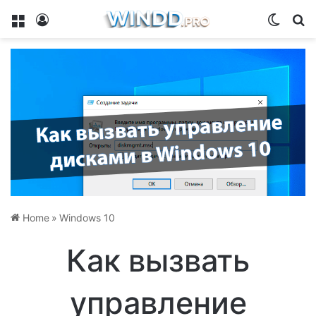
Menu
Log In
Switch
Se
Home
»
Windows 10
Как вызвать
управление