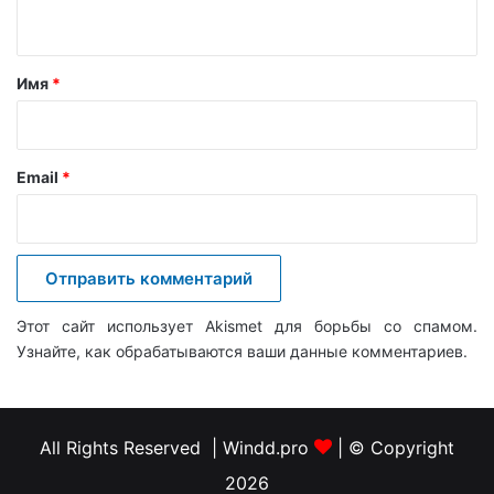
н
т
а
Имя
*
р
и
й
Email
*
*
Этот сайт использует Akismet для борьбы со спамом.
Узнайте, как обрабатываются ваши данные комментариев
.
All Rights Reserved | Windd.pro
| © Copyright
2026