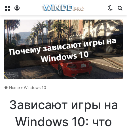
Menu
Log In
Switch
Se
Home
»
Windows 10
Зависают игры на
Windows 10: что