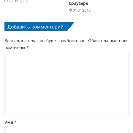
23.03.2018
браузере
01.01.2018
Добавить комментарий
Ваш адрес email не будет опубликован.
Обязательные поля
помечены
*
К
о
м
м
е
н
т
а
Имя
*
р