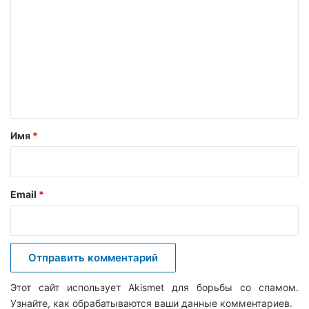
о
м
м
е
н
т
а
Имя
*
р
и
й
Email
*
*
Этот сайт использует Akismet для борьбы со спамом.
Узнайте, как обрабатываются ваши данные комментариев
.