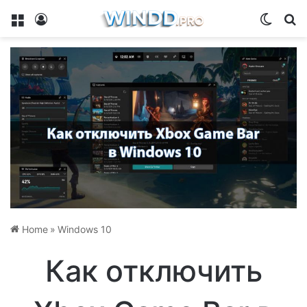
Menu
Log In
Switch
Se
Home
»
Windows 10
Как отключить