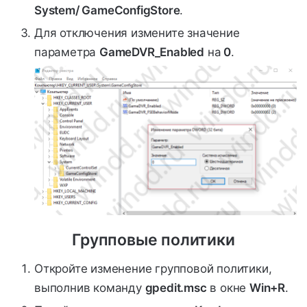
System/ GameConfigStore
.
Для отключения измените значение
параметра
GameDVR_Enabled
на
0
.
Групповые политики
Откройте изменение групповой политики,
выполнив команду
gpedit.msc
в окне
Win+R
.