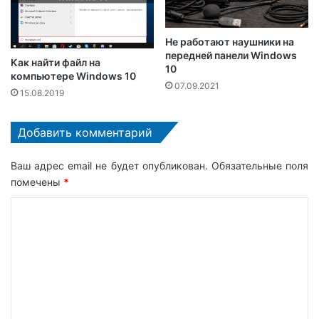
Не работают наушники на
передней панели Windows
Как найти файл на
10
компьютере Windows 10
07.09.2021
15.08.2019
Добавить комментарий
Ваш адрес email не будет опубликован.
Обязательные поля
помечены
*
К
о
м
м
е
н