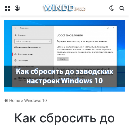
Menu
Log In
Switch
Se
Home
»
Windows 10
Как сбросить до