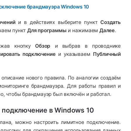
ючений
и в действиях выберите пункт
Создать
чаем пункт
Для программы
и нажимаем
Далее
.
жав кнопку
Обзор
и выбрав в проводнике
кировать подключение
и указываем
Публичный
и описание нового правила. По аналогии создаём
ониторинге брандмауэра. Для работы правил и
о, чтобы брандмауэр был включён и работал.
 подключение в Windows 10
лана, можно настроить лимитное подключение.
-другому для сокращения использования данных