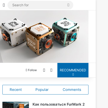
Mastodon
Log In
Search
for
Switch skin
Search for
RECOMMENDED
Follow
Recent
Popular
Comments
Как пользоваться FurMark 2