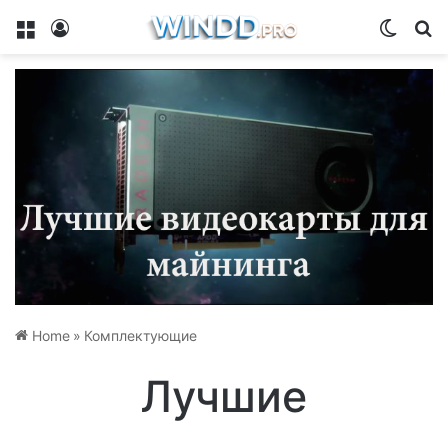
Menu
Log In
Switch
Se
Home
»
Комплектующие
Лучшие