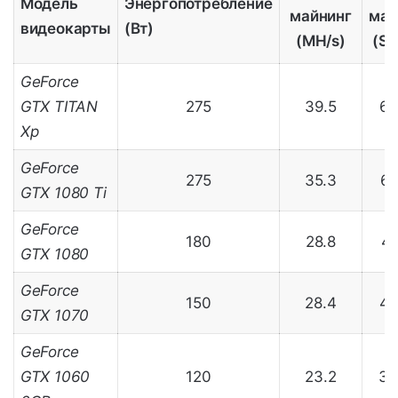
Модель
Энергопотребление
майнинг
май
видеокарты
(Вт)
(МH/s)
(SO
GeForce
GTX TITAN
275
39.5
69
Xp
GeForce
275
35.3
63
GTX 1080 Ti
GeForce
180
28.8
47
GTX 1080
GeForce
150
28.4
43
GTX 1070
GeForce
GTX 1060
120
23.2
30