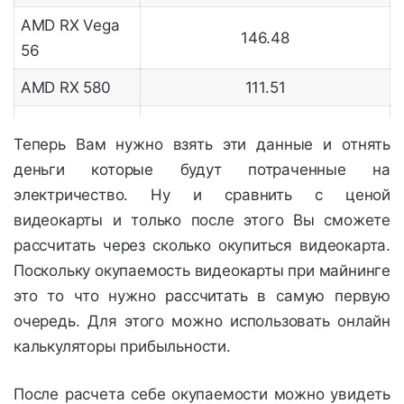
AMD RX Vega
146.48
56
AMD RX 580
111.51
AMD RX 570
94.29
Теперь Вам нужно взять эти данные и отнять
AMD R9 390
116.52
деньги которые будут потраченные на
электричество. Ну и сравнить с ценой
NVIDIA GTX
246.96
видеокарты и только после этого Вы сможете
1080 TI
рассчитать через сколько окупиться видеокарта.
NVIDIA GTX
Поскольку окупаемость видеокарты при майнинге
174.82
1070
это то что нужно рассчитать в самую первую
очередь. Для этого можно использовать онлайн
NVIDIA GTX
117.58
калькуляторы прибыльности.
1060
После расчета себе окупаемости можно увидеть