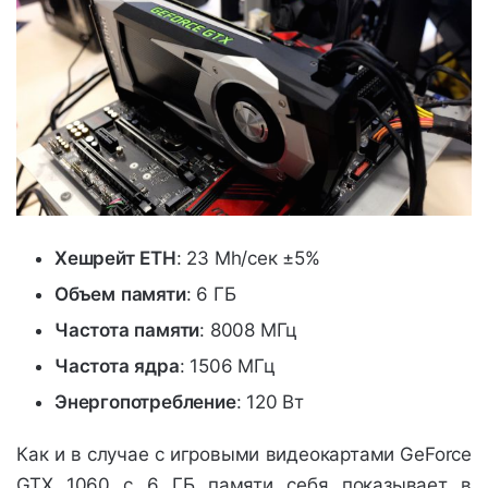
Хешрейт
ETH
: 23 Mh/сек ±5%
Объем
памяти
: 6 ГБ
Частота
памяти
: 8008 МГц
Частота
ядра
: 1506 МГц
Энергопотребление
: 120 Вт
Как и в случае с игровыми видеокартами GeForce
GTX 1060 с 6 ГБ памяти себя показывает в