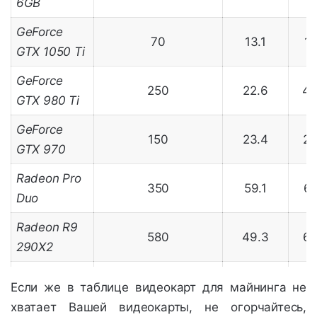
6GB
GeForce
70
13.1
15
GTX 1050 Ti
GeForce
250
22.6
46
GTX 980 Ti
GeForce
150
23.4
29
GTX 970
Radeon Pro
350
59.1
65
Duo
Radeon R9
580
49.3
68
290X2
Radeon
Если же в таблице видеокарт для майнинга не
Vega
300
47.3
65
хватает Вашей видеокарты, не огорчайтесь,
Frontier