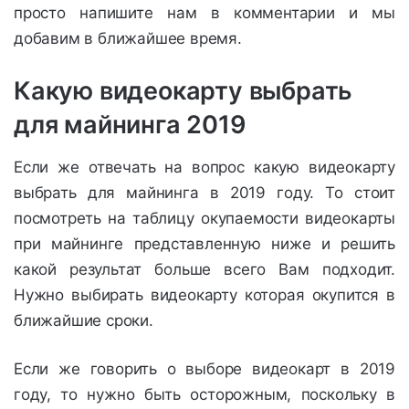
просто напишите нам в комментарии и мы
Edition
добавим в ближайшее время.
Radeon HD
375
40.1
51
Какую видеокарту выбрать
7990
для майнинга 2019
Radeon R9
275
34.3
45
FURY X
Если же отвечать на вопрос какую видеокарту
Radeon RX
выбрать для майнинга в 2019 году. То стоит
150
26
27
580
посмотреть на таблицу окупаемости видеокарты
при майнинге представленную ниже и решить
Radeon RX
120
24
26
какой результат больше всего Вам подходит.
570
Нужно выбирать видеокарту которая окупится в
ближайшие сроки.
Если же говорить о выборе видеокарт в 2019
году, то нужно быть осторожным, поскольку в