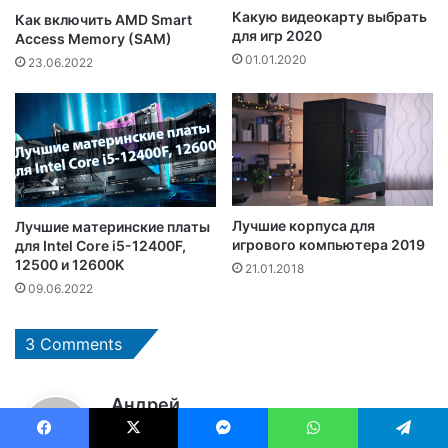
Какую видеокарту выбрать
Как включить AMD Smart
для игр 2020
Access Memory (SAM)
01.01.2020
23.06.2022
Лучшие корпуса для
Лучшие материнские платы
игрового компьютера 2019
для Intel Core i5-12400F,
12500 и 12600K
21.01.2018
09.06.2022
3 Comments
:
Андрей
11.01.2018 в 07:19
Facebook
X
Messenger
WhatsApp
Telegram