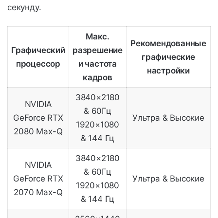
секунду.
Макс.
Рекомендованные
Графический
разрешение
графические
процессор
и частота
настройки
кадров
3840×2180
NVIDIA
& 60Гц
GeForce RTX
Ультра & Высокие
1920×1080
2080 Max-Q
& 144 Гц
3840×2180
NVIDIA
& 60Гц
GeForce RTX
Ультра & Высокие
1920×1080
2070 Max-Q
& 144 Гц