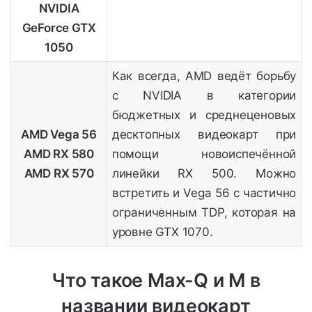
NVIDIA
GeForce GTX
1050
Как всегда, AMD ведёт борьбу
с NVIDIA в категории
бюджетных и среднеценовых
AMD Vega 56
десктопных видеокарт при
AMD RX 580
помощи новоиспечённой
AMD RX 570
линейки RX 500. Можно
встретить и Vega 56 с частично
ограниченным TDP, которая на
уровне GTX 1070.
Что такое Max-Q и M в
названии видеокарт