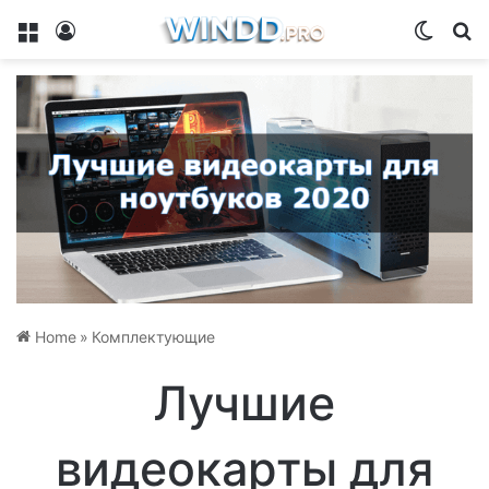
Menu
Log In
Switch
Se
Home
»
Комплектующие
Лучшие
видеокарты для