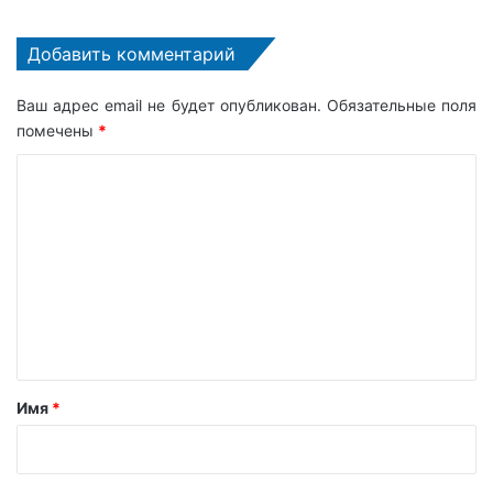
Добавить комментарий
Ваш адрес email не будет опубликован.
Обязательные поля
помечены
*
К
о
м
м
е
н
т
а
Имя
*
р
и