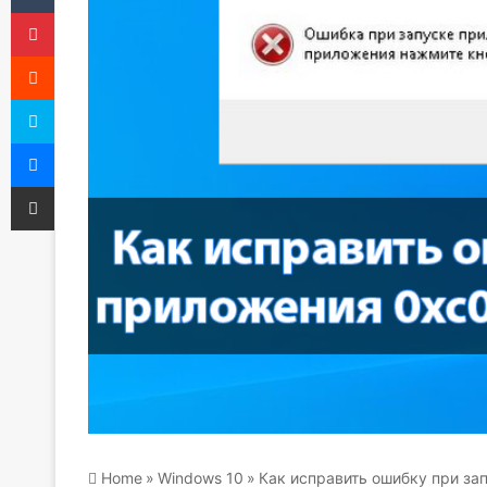
Pinterest
Reddit
Skype
Messenger
Share via Email
Home
»
Windows 10
»
Как исправить ошибку при за