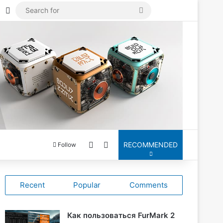
Mastodon
Log In
Search
for
Switch skin
Search for
RECOMMENDED
Follow
Recent
Popular
Comments
Как пользоваться FurMark 2