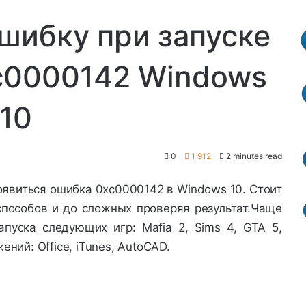
шибку при запуске
c0000142 Windows
10
0
1 912
2 minutes read
оявиться ошибка 0xc0000142 в Windows 10. Стоит
способов и до сложных проверяя результат.Чаще
пуска следующих игр: Mafia 2, Sims 4, GTA 5,
жений: Office, iTunes, AutoCAD.