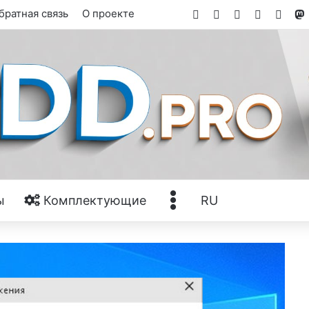
Facebook
X
YouTube
Tumblr
RSS
братная связь
О проекте
Ещё
ы
Комплектующие
RU