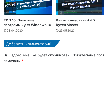
ТОП 10. Полезные
Как использовать AMD
программы для Windows 10
Ryzen Master
23.04.2020
25.05.2020
Добавить комментарий
Ваш адрес email не будет опубликован.
Обязательные поля
помечены
*
К
о
м
м
е
н