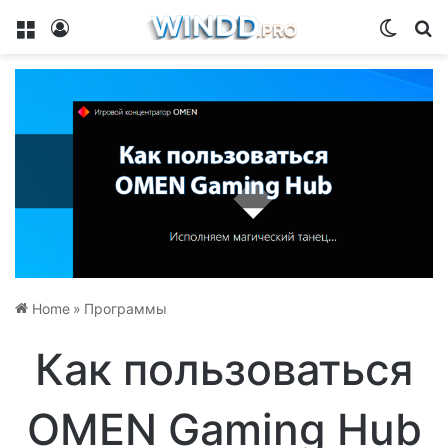
Menu
Log In
Switch
Se
Home
»
Программы
Как пользоваться
OMEN Gaming Hub