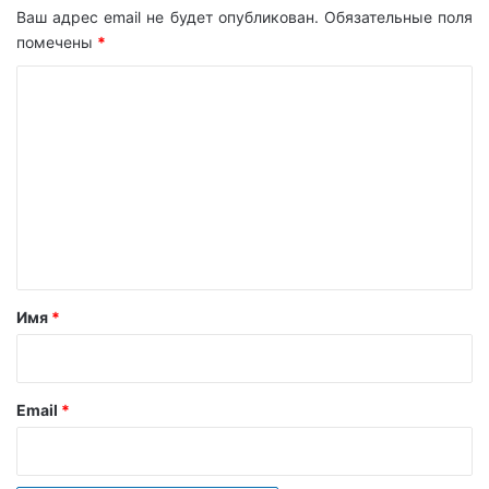
Ваш адрес email не будет опубликован.
Обязательные поля
помечены
*
К
о
м
м
е
н
т
а
Имя
*
р
и
й
Email
*
*