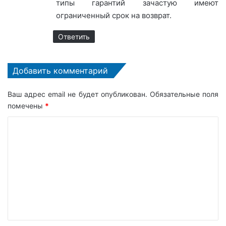
типы гарантий зачастую имеют
ограниченный срок на возврат.
Ответить
Добавить комментарий
Ваш адрес email не будет опубликован.
Обязательные поля
помечены
*
К
о
м
м
е
н
т