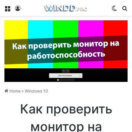
Menu
Log In
Switch
Se
Home
»
Windows 10
Как проверить
монитор на