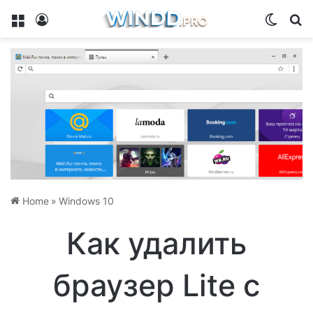
Menu
Log In
Switch
Se
Home
»
Windows 10
Как удалить
браузер Lite с