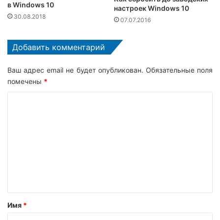
в Windows 10
настроек Windows 10
30.08.2018
07.07.2016
Добавить комментарий
Ваш адрес email не будет опубликован.
Обязательные поля
помечены
*
К
о
м
м
е
н
т
а
Имя
*
р