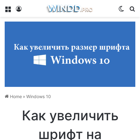
Menu
Log In
Switch
Se
Home
»
Windows 10
Как увеличить
шрифт на