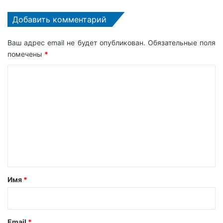
Добавить комментарий
Ваш адрес email не будет опубликован.
Обязательные поля
помечены
*
К
о
м
м
е
н
т
а
Имя
*
р
и
й
Email
*