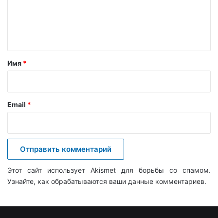
м
е
н
т
а
Имя
*
р
и
й
Email
*
*
Этот сайт использует Akismet для борьбы со спамом.
Узнайте, как обрабатываются ваши данные комментариев
.