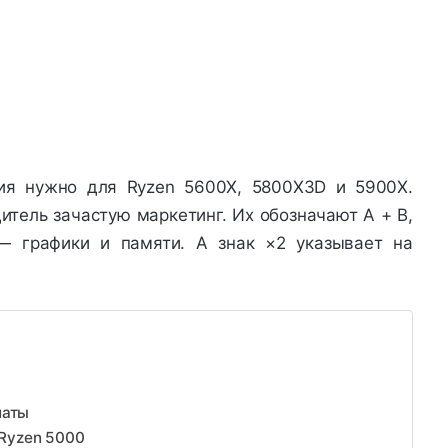
ния нужно для Ryzen 5600X, 5800X3D и 5900X.
итель зачастую маркетинг. Их обозначают A + B,
— графики и памяти. А знак ×2 указывает на
латы
 Ryzen 5000