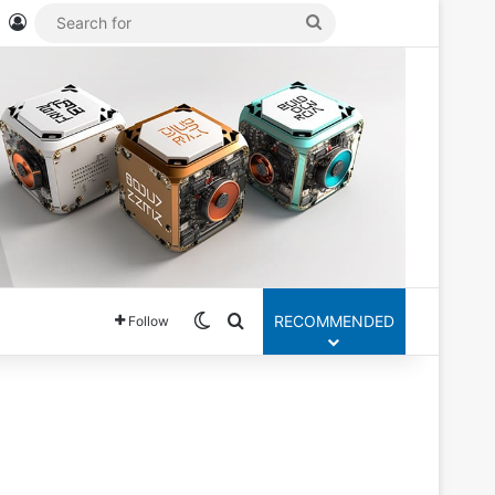
Mastodon
Log In
Search
for
Switch skin
Search for
RECOMMENDED
Follow