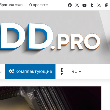
Facebook
X
YouTube
Tumblr
RSS
братная связь
О проекте
Ещё
ы
Комплектующие
RU