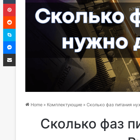
Pinterest
Reddit
Skype
Messenger
Share via Email
Home
»
Комплектующие
»
Сколько фаз питания ну
Сколько фаз п