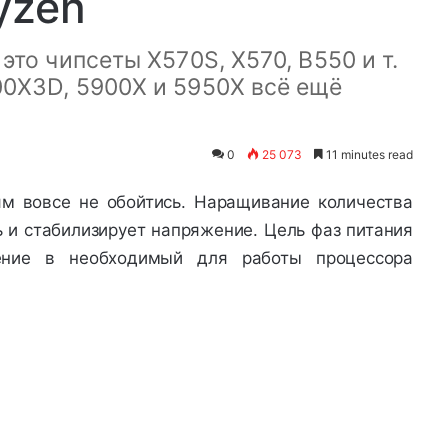
yzen
это чипсеты X570S, X570, B550 и т.
00X3D, 5900X и 5950X всё ещё
0
25 073
11 minutes read
м вовсе не обойтись. Наращивание количества
 и стабилизирует напряжение. Цель фаз питания
ение в необходимый для работы процессора