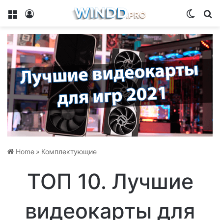
Menu
Log In
Switch
Se
Home
»
Комплектующие
ТОП 10. Лучшие
видеокарты для