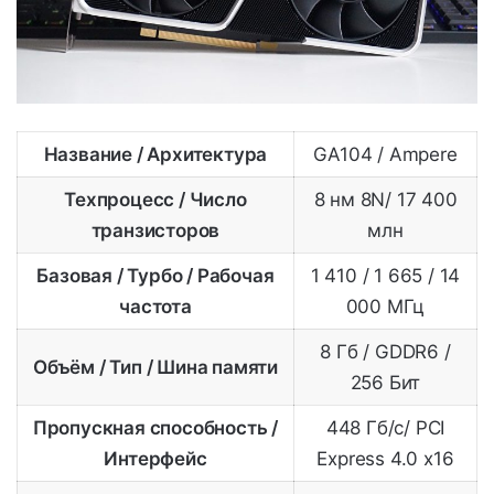
Название / Архитектура
GA104 / Ampere
Техпроцесс / Число
8 нм 8N/ 17 400
транзисторов
млн
Базовая / Турбо / Рабочая
1 410 / 1 665 / 14
частота
000 МГц
8 Гб / GDDR6 /
Объём / Тип / Шина памяти
256 Бит
Пропускная способность /
448 Гб/с/ PCI
Интерфейс
Express 4.0 x16