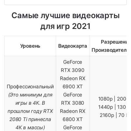
Самые лучшие видеокарты
для игр 2021
Разрешение
Уровень
Видеокарта
Производитель
GeForce
RTX 3090
Radeon RX
Профессиональный
6900 XT
(Это минимум для
GeForce
1080p | 200 
игры в 4К. В
RTX 3080
1440p | 130 
прошлом году RTX
Radeon RX
2160p | 70 F
2080 Ti принесла
6800 XT
4К в массы)
GeForce