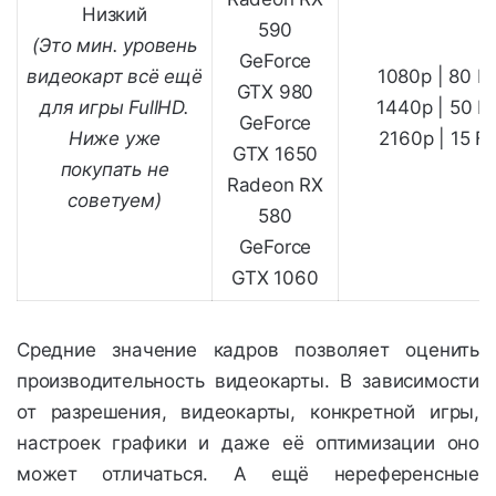
Низкий
590
(Это мин. уровень
GeForce
видеокарт всё ещё
1080p | 80 F
GTX 980
для игры FullHD.
1440p | 50 F
GeForce
Ниже уже
2160p | 15 F
GTX 1650
покупать не
Radeon RX
советуем)
580
GeForce
GTX 1060
Средние значение кадров позволяет оценить
производительность видеокарты. В зависимости
от разрешения, видеокарты, конкретной игры,
настроек графики и даже её оптимизации оно
может отличаться. А ещё нереференсные