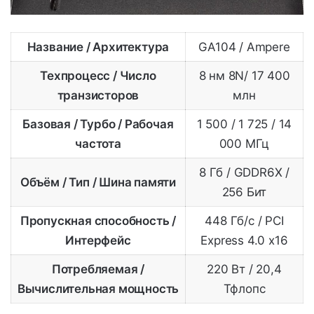
Название / Архитектура
GA104 / Ampere
Техпроцесс / Число
8 нм 8N/ 17 400
транзисторов
млн
Базовая / Турбо / Рабочая
1 500 / 1 725 / 14
частота
000 МГц
8 Гб / GDDR6X /
Объём / Тип / Шина памяти
256 Бит
Пропускная способность /
448 Гб/с / PCI
Интерфейс
Express 4.0 x16
Потребляемая /
220 Вт / 20,4
Вычислительная мощность
Тфлопс