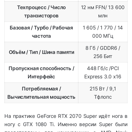
Техпроцесс / Число
12 нм FFN/ 13 600
транзисторов
млн
Базовая / Турбо / Рабочая
1 605 / 1 770 / 14
частота
000 МГц
8 Гб / GDDR6 /
Объём / Тип / Шина памяти
256 Бит
Пропускная способность /
448 Гб/с /PCI
Интерфейс
Express 3.0 x16
Потребляемая /
215 Вт / 9,1
Вычислительная мощность
Тфлопс
На практике GeForce RTX 2070 Super идёт нога в
ногу с GTX 1080 Ti. Именно версии Super были