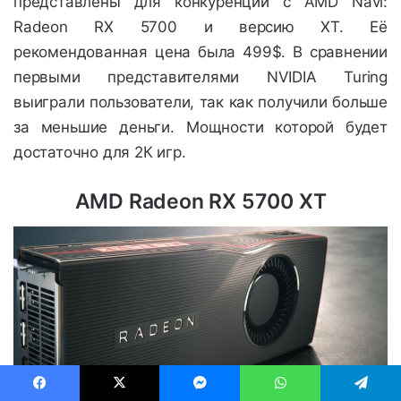
представлены для конкуренции с AMD Navi:
Radeon RX 5700 и версию XT. Её
рекомендованная цена была 499$. В сравнении
первыми представителями NVIDIA Turing
выиграли пользователи, так как получили больше
за меньшие деньги. Мощности которой будет
достаточно для 2К игр.
AMD Radeon RX 5700 XT
Facebook
X
Messenger
WhatsApp
Telegram