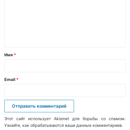
о
м
м
е
н
т
а
Имя
*
р
и
й
Email
*
*
Этот сайт использует Akismet для борьбы со спамом.
Узнайте, как обрабатываются ваши данные комментариев
.