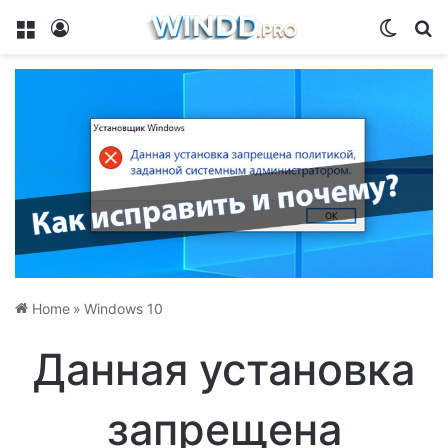
Menu
Log In
Switch
Se
Home
»
Windows 10
Данная установка
запрещена