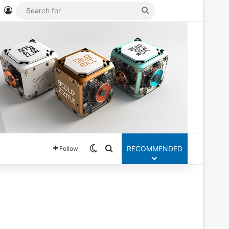
Mastodon
Log In
Search
for
Switch skin
Search for
RECOMMENDED
Follow