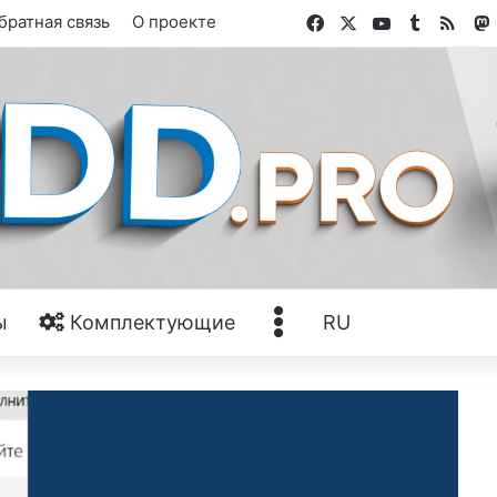
Facebook
X
YouTube
Tumblr
RSS
братная связь
О проекте
Ещё
ы
Комплектующие
RU