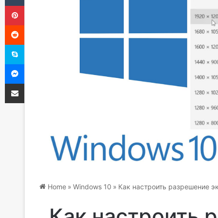
Pinterest
Reddit
Skype
Messenger
Share via Email
Home
»
Windows 10
»
Как настроить разрешение э
Как настроить 