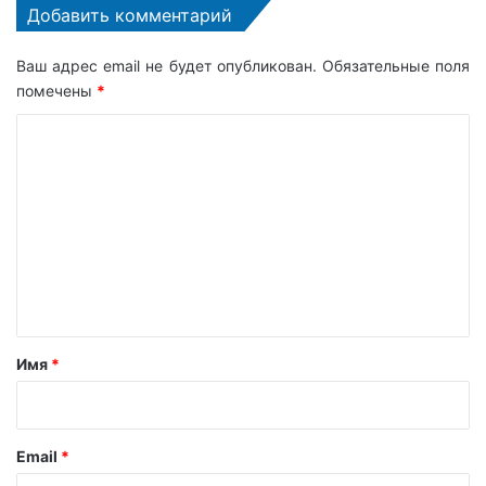
Добавить комментарий
Ваш адрес email не будет опубликован.
Обязательные поля
помечены
*
К
о
м
м
е
н
т
а
Имя
*
р
и
й
Email
*