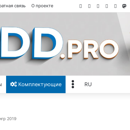
Facebook
X
YouTube
Tumblr
RSS
атная связь
О проекте
M
Ещё
ы
Комплектующие
RU
игр 2019