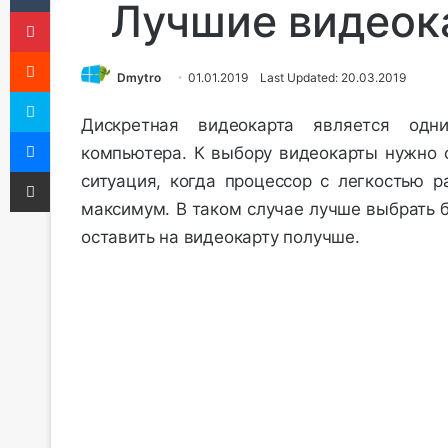
Лучшие видеока
Pinterest
Reddit
Dmytro
01.01.2019
Last Updated: 20.03.2019
Skype
Дискретная видеокарта является одн
Messenger
компьютера. К выбору видеокарты нужно о
Share via Email
ситуация, когда процессор с легкостью р
максимум. В таком случае лучше выбрать 
оставить на видеокарту получше.