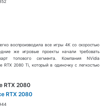
352
егко воспроизводила все игры 4K со скоростью
едние же игровые проекты начали требовать
окарт топового сегмента. Компания NVidia
e RTX 2080 Ti, который в одиночку с легкостью
e RTX 2080
944