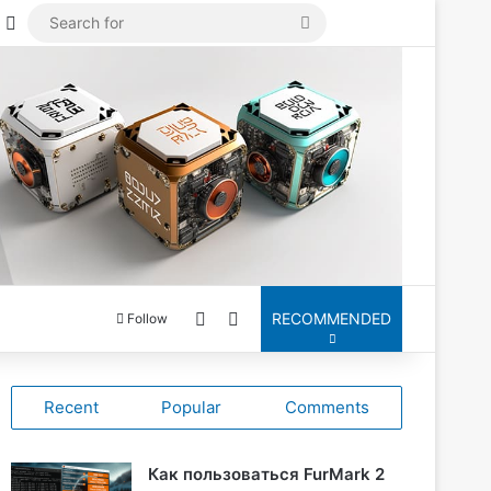
astodon
Log In
Search
for
Switch skin
Search for
RECOMMENDED
Follow
Recent
Popular
Comments
Как пользоваться FurMark 2