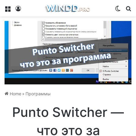
Menu
Log In
Switch
Se
Home
»
Программы
Punto Switcher —
что это за